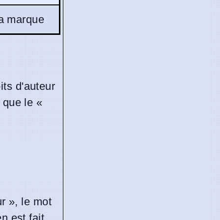
la marque
ts d'auteur
 que le «
r », le mot
n est fait