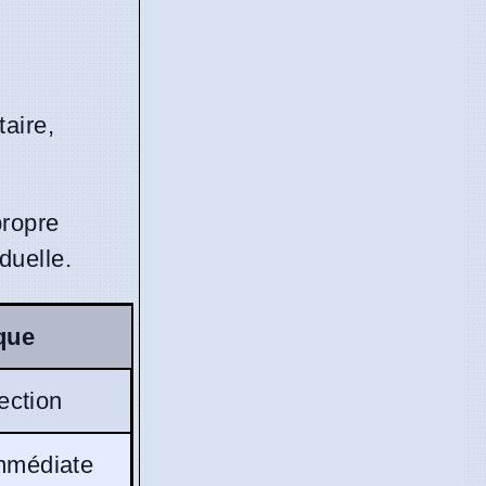
taire,
propre
duelle.
que
ection
mmédiate