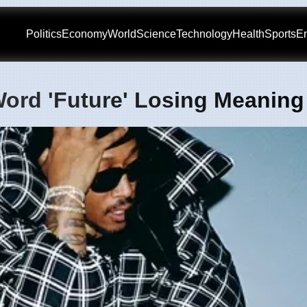
Politics
Economy
World
Science
Technology
Health
Sports
En
ord 'Future' Losing Meaning