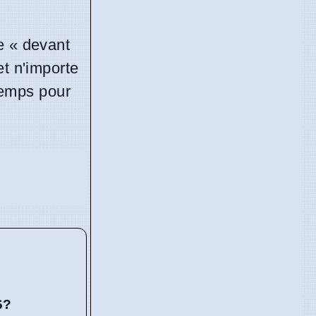
e « devant
et n'importe
 temps pour
6?