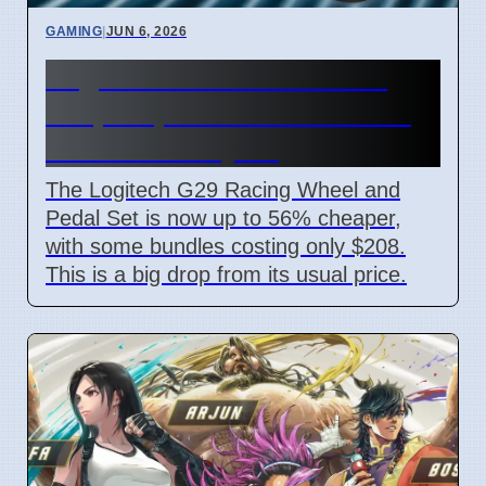
GAMING
|
JUN 6, 2026
Logitech G29 Wheel Price
Drops Up To 56% For Forza
Horizon 6 Players
The Logitech G29 Racing Wheel and
Pedal Set is now up to 56% cheaper,
with some bundles costing only $208.
This is a big drop from its usual price.