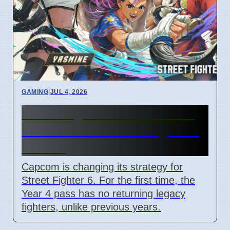
GAMING
|
JUL 4, 2026
Street Fighter 6 Year 4 Pass
adds Tifa and 3 new fighters
in 2026
Capcom is changing its strategy for
Street Fighter 6. For the first time, the
Year 4 pass has no returning legacy
fighters, unlike previous years.