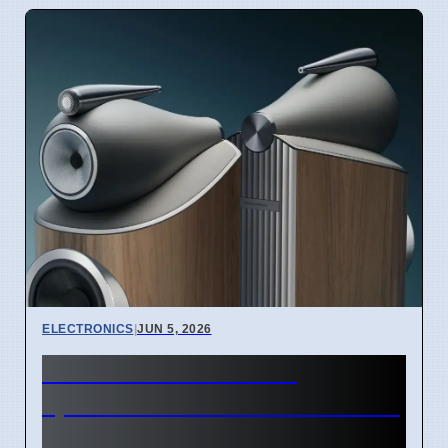
ELECTRONICS
|
JUN 5, 2026
Bowers & Wilkins D5
speakers offer true sound for
$35,000